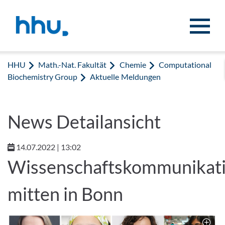
Zum Inhalt springen
Zur Suche springen
HHU
Math.-Nat. Fakultät
Chemie
Computational
Biochemistry Group
Aktuelle Meldungen
News Detailansicht
14.07.2022 | 13:02
Wissenschaftskommunikat
mitten in Bonn
Z